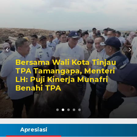
Kominfo Makassar
Perkenalkan Lontara+ dan
MARVEC kepada Peserta
Australia Awards sebagai
Praktik Baik Transformasi
Digital
Apresiasi