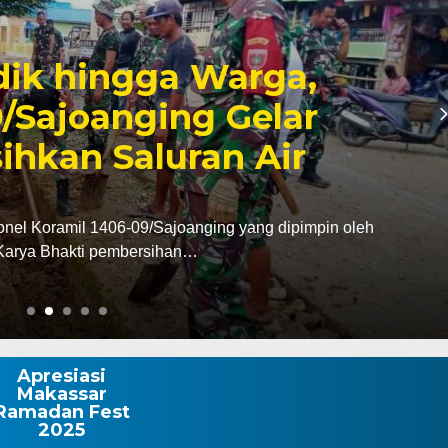
6, Pendapatan Makassar
, Surplus Rp130 Miliar
dan Pendapatan Daerah (Bapenda) Kota Makassar
da triwulan II…
Apresiasi
Makassar
Ramadan Fest
2025