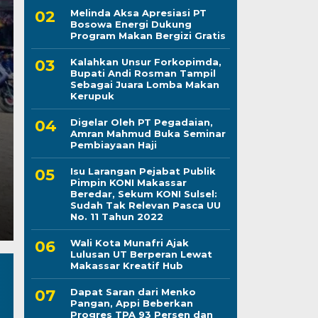
Melinda Aksa Apresiasi PT
Bosowa Energi Dukung
Program Makan Bergizi Gratis
Kapolres Wajo Ziara
Kalahkan Unsur Forkopimda,
Bupati Andi Rosman Tampil
Maddukkelleng, Teg
Sebagai Juara Lomba Makan
Kerupuk
Mengabdi untuk Tan
Digelar Oleh PT Pegadaian,
Amran Mahmud Buka Seminar
Jumat, 7 Agu 2026 - 08:42 WIB
Pembiayaan Haji
LINTASCELEBES.COM WAJO — Mengawali tugas seb
Isu Larangan Pejabat Publik
Mahendrajaya menunjukkan penghormatan terhadap
Pimpin KONI Makassar
Beredar, Sekum KONI Sulsel:
Sudah Tak Relevan Pasca UU
No. 11 Tahun 2022
Wali Kota Munafri Ajak
Lulusan UT Berperan Lewat
Makassar Kreatif Hub
Dapat Saran dari Menko
Pangan, Appi Beberkan
Progres TPA 93 Persen dan