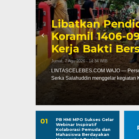
Triwulan II 202
Capai 49 Persen
Jumat, 7 Agu 2026 - 13:24 WIB
leh
LINTASCELEBES.COM MAKASSAR — Ba
mencatat kinerja pendapatan daerah pa
PB HMI MPO Sukses Gelar
Webinar Inspiratif
Kolaborasi Pemuda dan
Mahasiswa Berdayakan