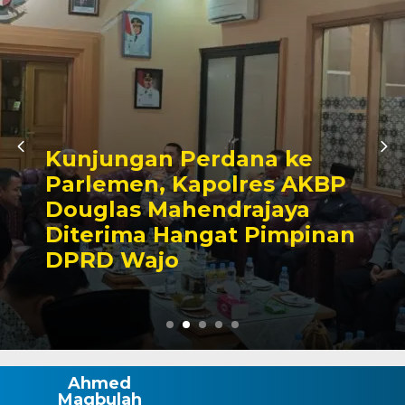
Awali Tugas sebagai
Kabagbinkar, AKBP Fantry
Taherong Tekankan
Kebersihan dan Disiplin
Demi Kepuasan Publik
Ahmed
Maqbulah