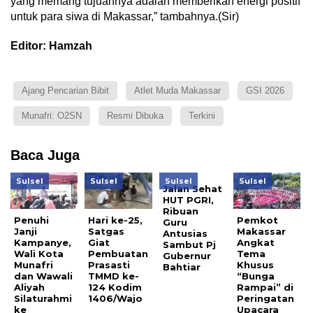
yang memang tujuannya adalah memberikan energi positif
untuk para siwa di Makassar,” tambahnya.(Sir)
Editor: Hamzah
Ajang Pencarian Bibit
Atlet Muda Makassar
GSI 2026
Munafri: O2SN
Resmi Dibuka
Terkini
Baca Juga
Sulsel
Sulsel
Sulsel
Sulsel
Jalan Sehat
HUT PGRI,
Ribuan
Penuhi
Hari ke-25,
Pemkot
Guru
Janji
Satgas
Makassar
Antusias
Kampanye,
Giat
Angkat
Sambut Pj
Wali Kota
Pembuatan
Tema
Gubernur
Munafri
Prasasti
Khusus
Bahtiar
dan Wawali
TMMD ke-
“Bunga
Aliyah
124 Kodim
Rampai” di
Silaturahmi
1406/Wajo
Peringatan
ke
Upacara