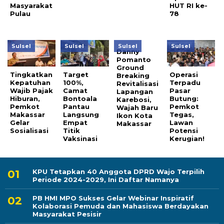
Masyarakat
HUT RI ke-
Pulau
78
Sulsel
Sulsel
Sulsel
Sulsel
Danny
Pomanto
Ground
Tingkatkan
Target
Operasi
Breaking
Kepatuhan
100%,
Terpadu
Revitalisasi
Wajib Pajak
Camat
Pasar
Lapangan
Hiburan,
Bontoala
Butung:
Karebosi,
Pemkot
Pantau
Pemkot
Wajah Baru
Makassar
Langsung
Tegas,
Ikon Kota
Gelar
Empat
Lawan
Makassar
Sosialisasi
Titik
Potensi
Vaksinasi
Kerugian!
KPU Tetapkan 40 Anggota DPRD Wajo Terpilih
Periode 2024-2029, Ini Daftar Namanya
PB HMI MPO Sukses Gelar Webinar Inspiratif
Kolaborasi Pemuda dan Mahasiswa Berdayakan
Masyarakat Pesisir