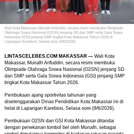
Wali Kota Makassar, Munafri Arifuddin, secara resmi membuka Olimpiade
Olahraga Siswa Nasional (O2SN) jenjang SD dan SMP serta Gala Siswa
Indonesia (GSI) jenjang SMP tingkat Kota Makassar Tahun 2026 di
Lapangan Karebosi, Selasa sore (9/6/2026)
LINTASCELEBES.COM MAKASSAR —
Wali Kota
Makassar, Munafri Arifuddin, secara resmi membuka
Olimpiade Olahraga Siswa Nasional (O2SN) jenjang SD
dan SMP serta Gala Siswa Indonesia (GSI) jenjang SMP
tingkat Kota Makassar Tahun 2026.
Pembukaan ajang sportivitas tahunan yang
diselenggarakan Dinas Pendidikan Kota Makassar ini di
helat di Lapangan Karebosi, Selasa sore (9/6/2026).
Pembukaan O2SN dan GSI Kota Makassar ditandai
dengan penekanan tombol bel oleh Munafri, sebagai
simbol dimulainya kompetisi di hadapan ratusan peserta,