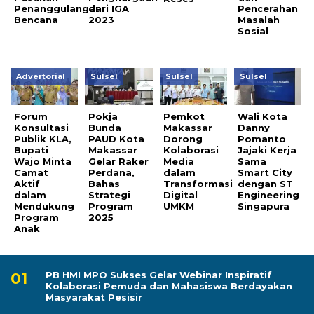
Penanggulangan
dari IGA
Pencerahan
Bencana
2023
Masalah
Sosial
Advertorial
Sulsel
Sulsel
Sulsel
Forum
Pokja
Pemkot
Wali Kota
Konsultasi
Bunda
Makassar
Danny
Publik KLA,
PAUD Kota
Dorong
Pomanto
Bupati
Makassar
Kolaborasi
Jajaki Kerja
Wajo Minta
Gelar Raker
Media
Sama
Camat
Perdana,
dalam
Smart City
Aktif
Bahas
Transformasi
dengan ST
dalam
Strategi
Digital
Engineering
Mendukung
Program
UMKM
Singapura
Program
2025
Anak
PB HMI MPO Sukses Gelar Webinar Inspiratif
Kolaborasi Pemuda dan Mahasiswa Berdayakan
Masyarakat Pesisir