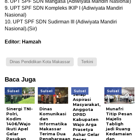
8. UPT SPF SDN Mangasa (Adiwiyata Mandiri Nasional)
9. UPT SPF SDN Kompleks IKIP I (Adiwiyata Mandiri
Nasional)
10. UPT SPF SDN Sudirman III (Adiwiyata Mandiri
Nasional).(Sir)
Editor: Hamzah
Dinas Pendidikan Kota Makassar
Terkini
Baca Juga
Sulsel
Sulsel
Sulsel
Sulsel
Serap
Aspirasi
Masyarakat,
Sinergi TNI-
Dinas
Munafri
Anggota
Polri,
Komunikasi
Titip Pesan
DPRD
Kodim
dan
Majelis
Kabupaten
1406/Wajo
Informatika
Tabligh
Wajo Arga
Ikuti Apel
Makassar
jadi Ruang
Prasetya
Gelar
Terima Dua
Kedamaian
Ashar Gelar
Pasukan
Penghargaan
dan
Reses