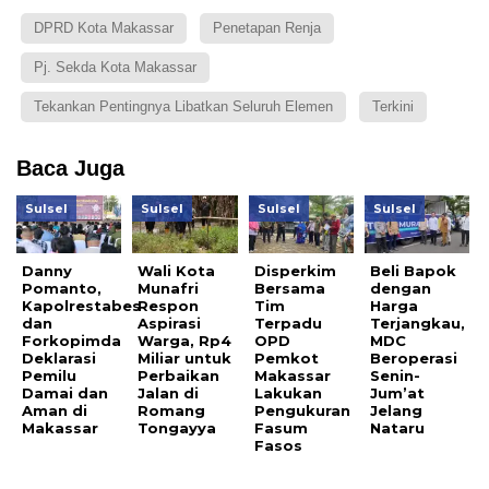
DPRD Kota Makassar
Penetapan Renja
Pj. Sekda Kota Makassar
Tekankan Pentingnya Libatkan Seluruh Elemen
Terkini
Baca Juga
Sulsel
Sulsel
Sulsel
Sulsel
Danny
Wali Kota
Disperkim
Beli Bapok
Pomanto,
Munafri
Bersama
dengan
Kapolrestabes
Respon
Tim
Harga
dan
Aspirasi
Terpadu
Terjangkau,
Forkopimda
Warga, Rp4
OPD
MDC
Deklarasi
Miliar untuk
Pemkot
Beroperasi
Pemilu
Perbaikan
Makassar
Senin-
Damai dan
Jalan di
Lakukan
Jum’at
Aman di
Romang
Pengukuran
Jelang
Makassar
Tongayya
Fasum
Nataru
Fasos