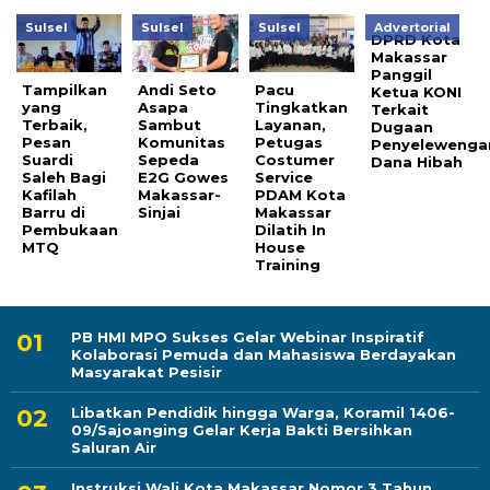
Sulsel
Sulsel
Sulsel
Advertorial
DPRD Kota
Makassar
Panggil
Tampilkan
Andi Seto
Pacu
Ketua KONI
yang
Asapa
Tingkatkan
Terkait
Terbaik,
Sambut
Layanan,
Dugaan
Pesan
Komunitas
Petugas
Penyelewenga
Suardi
Sepeda
Costumer
Dana Hibah
Saleh Bagi
E2G Gowes
Service
Kafilah
Makassar-
PDAM Kota
Barru di
Sinjai
Makassar
Pembukaan
Dilatih In
MTQ
House
Training
PB HMI MPO Sukses Gelar Webinar Inspiratif
Kolaborasi Pemuda dan Mahasiswa Berdayakan
Masyarakat Pesisir
Libatkan Pendidik hingga Warga, Koramil 1406-
09/Sajoanging Gelar Kerja Bakti Bersihkan
Saluran Air
Instruksi Wali Kota Makassar Nomor 3 Tahun