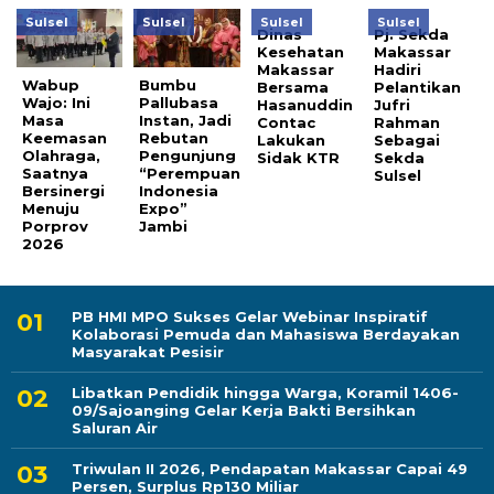
Sulsel
Sulsel
Sulsel
Sulsel
Dinas
Pj. Sekda
Kesehatan
Makassar
Makassar
Hadiri
Wabup
Bumbu
Bersama
Pelantikan
Wajo: Ini
Pallubasa
Hasanuddin
Jufri
Masa
Instan, Jadi
Contac
Rahman
Keemasan
Rebutan
Lakukan
Sebagai
Olahraga,
Pengunjung
Sidak KTR
Sekda
Saatnya
“Perempuan
Sulsel
Bersinergi
Indonesia
Menuju
Expo”
Porprov
Jambi
2026
PB HMI MPO Sukses Gelar Webinar Inspiratif
Kolaborasi Pemuda dan Mahasiswa Berdayakan
Masyarakat Pesisir
Libatkan Pendidik hingga Warga, Koramil 1406-
09/Sajoanging Gelar Kerja Bakti Bersihkan
Saluran Air
Triwulan II 2026, Pendapatan Makassar Capai 49
Persen, Surplus Rp130 Miliar