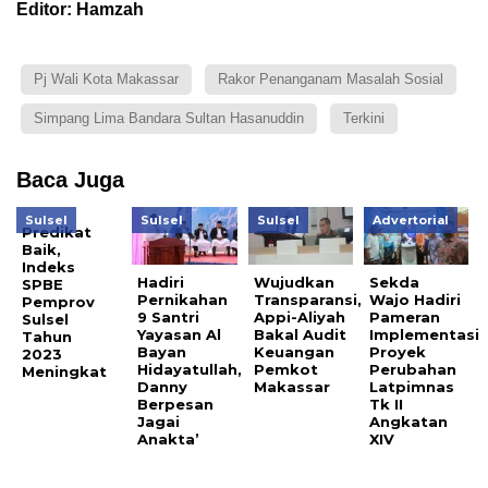
Editor: Hamzah
Pj Wali Kota Makassar
Rakor Penanganam Masalah Sosial
Simpang Lima Bandara Sultan Hasanuddin
Terkini
Baca Juga
Sulsel
Sulsel
Sulsel
Advertorial
Predikat
Baik,
Indeks
Hadiri
Wujudkan
Sekda
SPBE
Pernikahan
Transparansi,
Wajo Hadiri
Pemprov
9 Santri
Appi-Aliyah
Pameran
Sulsel
Yayasan Al
Bakal Audit
Implementasi
Tahun
Bayan
Keuangan
Proyek
2023
Hidayatullah,
Pemkot
Perubahan
Meningkat
Danny
Makassar
Latpimnas
Berpesan
Tk II
Jagai
Angkatan
Anakta’
XIV