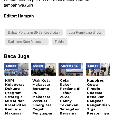
tambahnya.(Sir)
Editor: Hamzah
Bahas Peraturan BPJS Kesehatan
Jadi Pembicara di Bali
Kadinkes Kota Makassar
Terkini
Baca Juga
Sulsel
Sulsel
Advertorial
Sulsel
KNPI
Wali Kota
Gelar
Kapolres
Kolaborasi
Makassar
Rakor
Gowa
Dukung
Bersama
Perdana di
Pimpin
Program
PN
Tahun
Upacara
Strategis
Makassar
2023,
Kenaikan
MULIA dan
Perkuat
Danny
Pangkat
Kreativitas
Sinergitas
Tekankan
Pengabdian
Pemuda
Cegah
Sinergitas
Tiga
Makassar
Penyuapan
Bersama
Personilnya