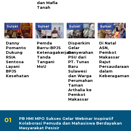
dan Mafia
Tanah
Sulsel
Sulsel
Sulsel
Sulsel
Danny
Pemda
Disperkim
Di Natal
Pomanto
Barru-BPJS
Gelar
ASN,
Dukung
Ketenagakerjaan
Penyerahan
Pemkot
RSIA
Tanda
PSU dari
Makassar
Sentosa
Tangani
PT. Tunas
Rajut
Layani
MoU
Baru
Persaudaraan
BPJS
Sulawesi
dalam
Kesehatan
dan Warga
Keberagaman
Perumahan
Taman
Arthalia ke
Pemkot
Makassar
PB HMI MPO Sukses Gelar Webinar Inspiratif
Kolaborasi Pemuda dan Mahasiswa Berdayakan
Masyarakat Pesisir