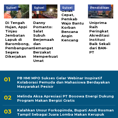
Sulsel
Sulsel
Sulsel
Pendidikan
Gerak
Cepat,
Pemkab
Di Tengah
Danny
Uniprima
Wajo Bantu
Hujan, Appi
Pomanto:
Raih
Korban
Tinjau
Salat
Peringkat
Bencana
Jembatan
Subuh
Akreditasi
Angin
Lapuk di
Berjemaah
Institusi
Kencang
Barombong,
dan
Baik Sekali
Pembangunan
Semangat
dari BAN-
Segera
Berzakat
PT
Dikerjakan
Memperkuat
Umat
PB HMI MPO Sukses Gelar Webinar Inspiratif
Kolaborasi Pemuda dan Mahasiswa Berdayakan
Masyarakat Pesisir
Melinda Aksa Apresiasi PT Bosowa Energi Dukung
Program Makan Bergizi Gratis
Kalahkan Unsur Forkopimda, Bupati Andi Rosman
Tampil Sebagai Juara Lomba Makan Kerupuk