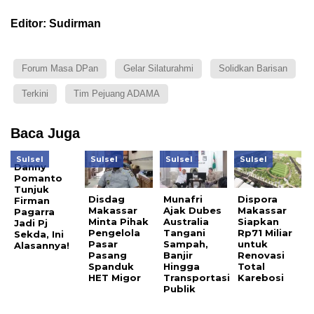
Editor: Sudirman
Forum Masa DPan
Gelar Silaturahmi
Solidkan Barisan
Terkini
Tim Pejuang ADAMA
Baca Juga
Sulsel
Sulsel
Sulsel
Sulsel
Danny
Pomanto
Tunjuk
Disdag
Munafri
Dispora
Firman
Makassar
Ajak Dubes
Makassar
Pagarra
Minta Pihak
Australia
Siapkan
Jadi Pj
Pengelola
Tangani
Rp71 Miliar
Sekda, Ini
Pasar
Sampah,
untuk
Alasannya!
Pasang
Banjir
Renovasi
Spanduk
Hingga
Total
HET Migor
Transportasi
Karebosi
Publik