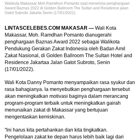
Walikota Makassar Moh.Ramdhon Pomanto saat menerima penghargaan
Award Baznas 2022 di Golden Ballroom The Sultan and Residence jalan
Gatot Subroto Jakarta Senin (17/01/2022).
LINTASCELEBES.COM MAKASAR —
Wali Kota
Makassar, Moh. Ramdhan Pomanto dianugerahi
penghargaan Baznas Award 2022 sebagai Walikota
Pendukung Gerakan Zakat Indonesia oleh Badan Amil
Zakat Nasional, di Golden Ballroom The Sultan Hotel and
Residence Jakartaa Jalan Gatot Subroto, Senin
(17/01/2022).
Wali Kota Danny Pomanto menyampaikan rasa syukur dan
rasa bahagianya. Ia menyebutkan penghargaan tersebut
akan meningkatkan motivasi baginya dalam merancang
program-program terbaik untuk meningkatkan gairah
menunaikan zakat di Makassar yang bertujuan
mengentaskan kemiskinan.
“Ini harus kita pertahankan dan kita tingkatkan.
Pengelolaan zakat ke depan harus lebih baik lagi dari