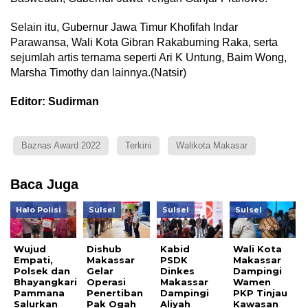
Selain itu, Gubernur Jawa Timur Khofifah Indar
Parawansa, Wali Kota Gibran Rakabuming Raka, serta
sejumlah artis ternama seperti Ari K Untung, Baim Wong,
Marsha Timothy dan lainnya.(Natsir)
Editor: Sudirman
Baznas Award 2022
Terkini
Walikota Makasar
Baca Juga
Halo Polisi
Sulsel
Sulsel
Sulsel
Wujud
Dishub
Kabid
Wali Kota
Empati,
Makassar
PSDK
Makassar
Polsek dan
Gelar
Dinkes
Dampingi
Bhayangkari
Operasi
Makassar
Wamen
Pammana
Penertiban
Dampingi
PKP Tinjau
Salurkan
Pak Ogah
Aliyah
Kawasan