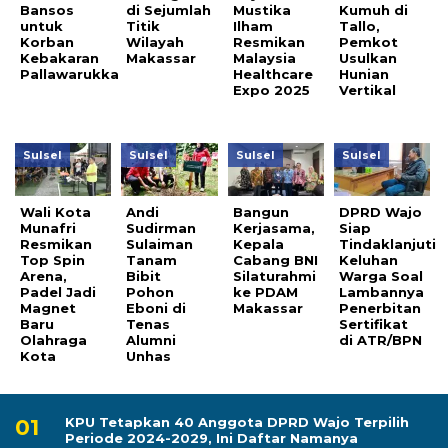
Bansos
di Sejumlah
Mustika
Kumuh di
untuk
Titik
Ilham
Tallo,
Korban
Wilayah
Resmikan
Pemkot
Kebakaran
Makassar
Malaysia
Usulkan
Pallawarukka
Healthcare
Hunian
Expo 2025
Vertikal
Sulsel
Sulsel
Sulsel
Sulsel
Wali Kota
Andi
Bangun
DPRD Wajo
Munafri
Sudirman
Kerjasama,
Siap
Resmikan
Sulaiman
Kepala
Tindaklanjuti
Top Spin
Tanam
Cabang BNI
Keluhan
Arena,
Bibit
Silaturahmi
Warga Soal
Padel Jadi
Pohon
ke PDAM
Lambannya
Magnet
Eboni di
Makassar
Penerbitan
Baru
Tenas
Sertifikat
Olahraga
Alumni
di ATR/BPN
Kota
Unhas
KPU Tetapkan 40 Anggota DPRD Wajo Terpilih
Periode 2024-2029, Ini Daftar Namanya