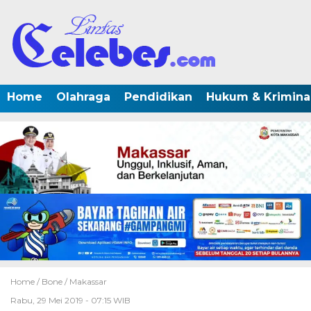
Home
Olahraga
Pendidikan
Hukum & Krimina
Home /
Bone
/
Makassar
Rabu, 29 Mei 2019 - 07:15 WIB