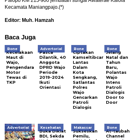
Palopo KM 213-900 jembatan sungai Awaterae Kalola
Kecamata Maniangpajo.(*)
Editor: Muh. Hamzah
Baca Juga
Bone
Advertorial
Bone
Bone
Kecelakaan
Pasca
Ciptakan
Jelang
Maut di
Dilantik, 40
Kamseltibcar
Natal dan
Wajo,
Anggota
Lantas
Tahun
Pengendara
DPRD Wajo
Dalam
Baru,
Motor
Periode
Kota
Polantas
Tewas di
2019-2024
Sengkang,
Wajo
TKP
Ikuti
Satlantas
Intens
Orientasi
Polres
Patroli
Wajo
Dialogis
Gencarkan
Door to
Patroli
Door
Dialogis
Advertorial
Kesehatan
Makassar
Bone
Buka Diklat
Sukseskan
At-taubah
BDI, Sekda
Pemilu,
Channel