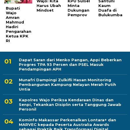
Wajo: Kita
KPU Sulsel
Santuni
Harus Ubah
Minta
Kaum
Bupati
Mindset
Dukungan
Duafa di
Wajo
Pemprov
Bulukumba
Amran
Mahmud
Hadiri
Pengarahan
Ketua KPK
RI
Dapat Saran dari Menko Pangan, Appi Beberkan
Progres TPA 93 Persen dan PSEL Masuk
Pendampingan APH
Munafri Dampingi Zulkifli Hasan Monitoring
Pembangunan Kampung Nelayan Merah Putih
Untia
Kapolres Wajo Periksa Kendaraan Dinas dan
Senpi, Tekankan Disiplin serta Tanggung Jawab
Personil
Kominfo Makassar Perkenalkan Lontara+ dan
MARVEC kepada Peserta Australia Awards
sebagai Praktik Baik Transformasi Digital